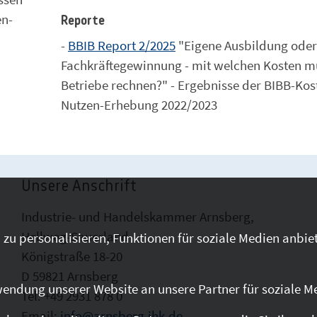
en-
Reporte
-
BBIB Report 2/2025
"Eigene Ausbildung oder
Fachkräftegewinnung - mit welchen Kosten m
Betriebe rechnen?" - Ergebnisse der BIBB-Kos
Nutzen-Erhebung 2022/2023
Unsere Anschrift
Industrie- und Handelskammer Arnsberg,
Hellweg-Sauerland
zu personalisieren, Funktionen für soziale Medien anbiet
Königstraße 18-20
D 59821 Arnsberg
endung unserer Website an unsere Partner für soziale M
Tel: +49 2931 878 0
Email:
info@arnsberg.ihk.de