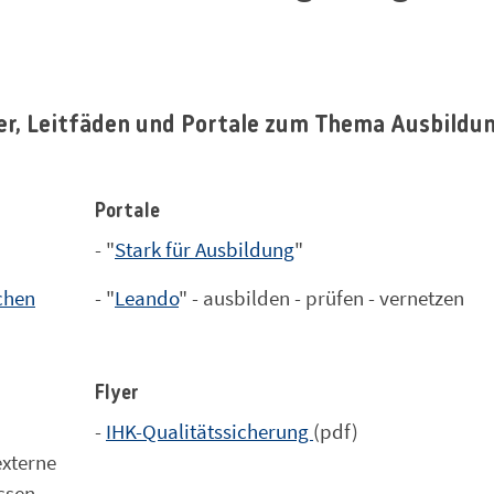
ber, Leitfäden und Portale zum Thema Ausbildun
Portale
- "
Stark für Ausbildung
"
chen
- "
Leando
" - ausbilden - prüfen - vernetzen
Flyer
-
IHK-Qualitätssicherung
(pdf)
externe
ssen