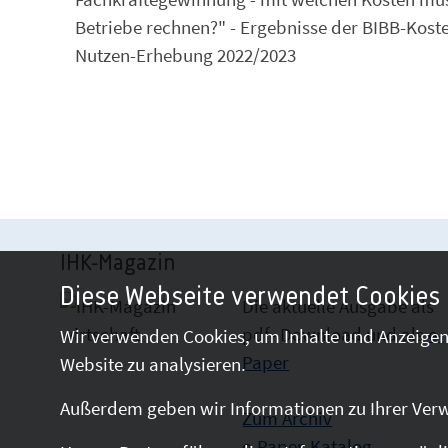
Betriebe rechnen?" - Ergebnisse der BIBB-Kost
Nutzen-Erhebung 2022/2023
IHK-Magazin
Diese Webseite verwendet Cookies
Die aktuelle Ausgabe als
pdf- Download
und als
e-
Wir verwenden Cookies, um Inhalte und Anzeigen 
Paper
Website zu analysieren.
Außerdem geben wir Informationen zu Ihrer Verw
Zum Archiv
e-Paper-Katalog