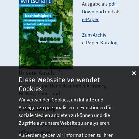
Ausgabe als
pdf-
Download
und als
e-Paper
Zum Archiv
e-Paper-Katalog
Unsere Anschrift
Diese Webseite verwendet
Industrie- und Handelskammer Arnsberg,
Cookies
Hellweg-Sauerland
Wir verwenden Cookies, um Inhalte und
Königstraße 18-20
Anzeigen zu personalisieren, Funktionen für
D 59821 Arnsberg
soziale Medien anbieten zu können und die
Tel: +49 2931 878 0
Zugriffe auf unsere Website zu analysieren.
Email:
info@arnsberg.ihk.de
Öffnungszeiten
Außerdem geben wir Informationen zu Ihrer