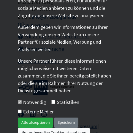
Anzeigen zu personalisieren, Funktionen für
D 59821 Arnsberg
soziale Medien anbieten zu können und die
Tel: +49 2931 878 0
Zugriffe auf unsere Website zu analysieren.
Email:
info@arnsberg.ihk.de
Öffnungszeiten
Außerdem geben wir Informationen zu Ihrer
Verwendung unserer Website an unsere
Erklärung zur Barrierefreiheit
Partner für soziale Medien, Werbung und
Gebärdensprache
Analysen weiter.
Unsere Partner führen diese Informationen
Leichte Sprache
möglicherweise mit weiteren Daten
zusammen, die Sie ihnen bereitgestellt haben
oder die sie im Rahmen Ihrer Nutzung der
Dienste gesammelt haben.
Notwendig
Statistiken
Externe Medien
Alle akzeptieren
Speichern
2026 © All Rights Reserved.
Impressum
|
Nur notwendige Cookies akzeptieren