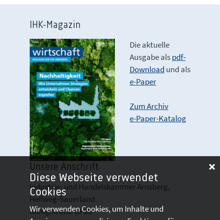
IHK-Magazin
Die aktuelle
Ausgabe als
pdf-
Download
und als
e-Paper
Zum Archiv
e-Paper-Katalog
Unsere Anschrift
Diese Webseite verwendet
Industrie- und Handelskammer Arnsberg,
Cookies
Hellweg-Sauerland
Wir verwenden Cookies, um Inhalte und
Königstraße 18-20