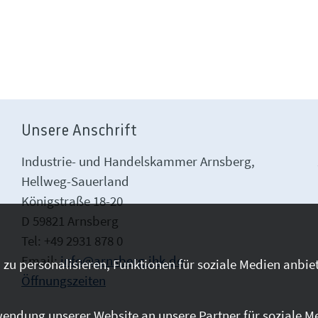
Unsere Anschrift
Industrie- und Handelskammer Arnsberg,
Hellweg-Sauerland
Königstraße 18-20
D 59821 Arnsberg
Tel: +49 2931 878 0
Email:
info@arnsberg.ihk.de
zu personalisieren, Funktionen für soziale Medien anbiet
Öffnungszeiten
endung unserer Website an unsere Partner für soziale M