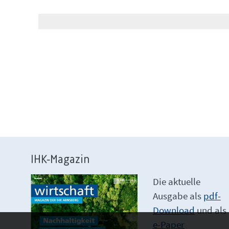
IHK-Magazin
Die aktuelle
Ausgabe als
pdf-
Download
und als
e-Paper