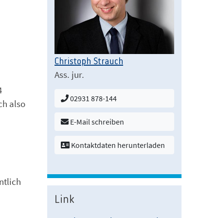
Christoph Strauch
Ass. jur.
4
02931 878-144
ch also
E-Mail schreiben
Kontaktdaten herunterladen
ntlich
Link