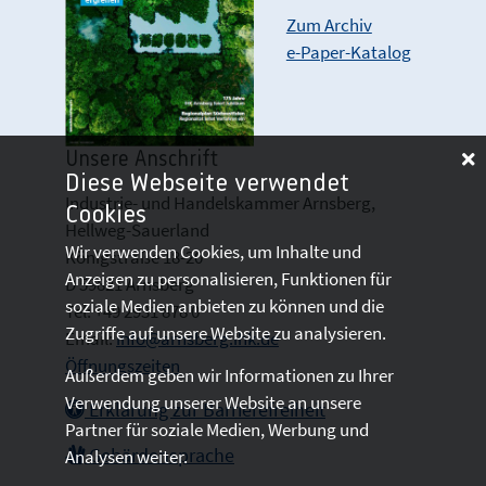
Zum Archiv
e-Paper-Katalog
Unsere Anschrift
Diese Webseite verwendet
Industrie- und Handelskammer Arnsberg,
Cookies
Hellweg-Sauerland
Wir verwenden Cookies, um Inhalte und
Königstraße 18-20
Anzeigen zu personalisieren, Funktionen für
D 59821 Arnsberg
soziale Medien anbieten zu können und die
Tel: +49 2931 878 0
Zugriffe auf unsere Website zu analysieren.
Email:
info@arnsberg.ihk.de
Öffnungszeiten
Außerdem geben wir Informationen zu Ihrer
Verwendung unserer Website an unsere
Erklärung zur Barrierefreiheit
Partner für soziale Medien, Werbung und
Gebärdensprache
Analysen weiter.