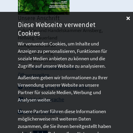
Unsere Anschrift
Diese Webseite verwendet
Industrie- und Handelskammer Arnsberg,
Cookies
Hellweg-Sauerland
Wir verwenden Cookies, um Inhalte und
Königstraße 18-20
Anzeigen zu personalisieren, Funktionen für
D 59821 Arnsberg
soziale Medien anbieten zu können und die
Tel: +49 2931 878 0
Zugriffe auf unsere Website zu analysieren.
Email:
info@arnsberg.ihk.de
Öffnungszeiten
Außerdem geben wir Informationen zu Ihrer
Verwendung unserer Website an unsere
Erklärung zur Barrierefreiheit
Partner für soziale Medien, Werbung und
Gebärdensprache
Analysen weiter.
Unsere Partner führen diese Informationen
Leichte Sprache
möglicherweise mit weiteren Daten
zusammen, die Sie ihnen bereitgestellt haben