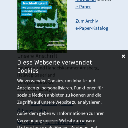
e-Paper
Zum Archiv
e-Paper-Katalog
Unsere Anschrift
Diese Webseite verwendet
Industrie- und Handelskammer Arnsberg,
Cookies
Hellweg-Sauerland
Wir verwenden Cookies, um Inhalte und
Königstraße 18-20
Anzeigen zu personalisieren, Funktionen für
D 59821 Arnsberg
soziale Medien anbieten zu können und die
Tel: +49 2931 878 0
Zugriffe auf unsere Website zu analysieren.
Email:
info@arnsberg.ihk.de
Öffnungszeiten
Außerdem geben wir Informationen zu Ihrer
Verwendung unserer Website an unsere
Erklärung zur Barrierefreiheit
Partner für soziale Medien, Werbung und