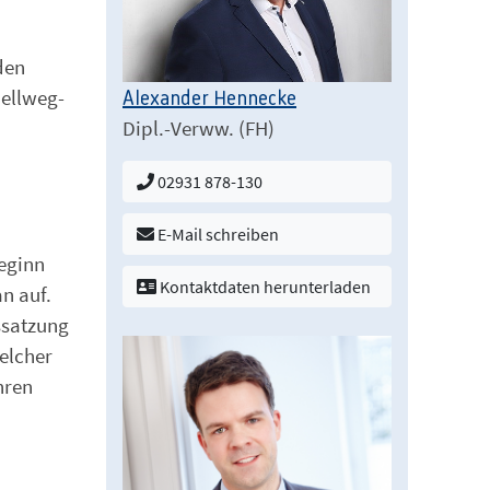
den
Hellweg-
Alexander Hennecke
Dipl.-Verww. (FH)
02931 878-130
E-Mail schreiben
Beginn
Kontaktdaten herunterladen
n auf.
ssatzung
welcher
hren