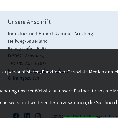
Unsere Anschrift
Industrie- und Handelskammer Arnsberg,
Hellweg-Sauerland
Königstraße 18-20
D 59821 Arnsberg
Tel: +49 2931 878 0
Email:
info@arnsberg.ihk.de
zu personalisieren, Funktionen für soziale Medien anbiet
Öffnungszeiten
endung unserer Website an unsere Partner für soziale M
cherweise mit weiteren Daten zusammen, die Sie ihnen be
2026 © All Rights Reserved.
Imp