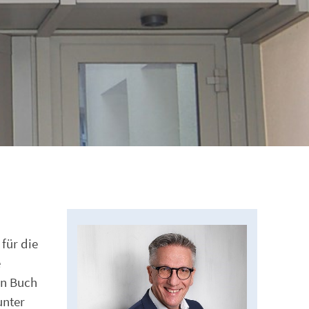
für die
e
en Buch
unter