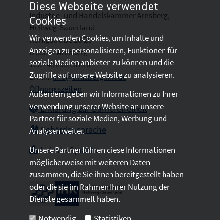
Diese Webseite verwendet
Industrie- und Handelskammer Arnsberg,
Cookies
Hellweg-Sauerland
Wir verwenden Cookies, um Inhalte und
Königstraße 18-20
Anzeigen zu personalisieren, Funktionen für
D 59821 Arnsberg
soziale Medien anbieten zu können und die
Tel: +49 2931 878 0
Zugriffe auf unsere Website zu analysieren.
Email:
info@arnsberg.ihk.de
Öffnungszeiten
Außerdem geben wir Informationen zu Ihrer
Verwendung unserer Website an unsere
Erklärung zur Barrierefreiheit
Partner für soziale Medien, Werbung und
Gebärdensprache
Analysen weiter.
Unsere Partner führen diese Informationen
Leichte Sprache
möglicherweise mit weiteren Daten
zusammen, die Sie ihnen bereitgestellt haben
oder die sie im Rahmen Ihrer Nutzung der
Dienste gesammelt haben.
Notwendig
Statistiken