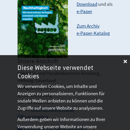
Download
und als
e-Paper
Zum Archiv
e-Paper-Katalog
Unsere Anschrift
Diese Webseite verwendet
Industrie- und Handelskammer Arnsberg,
Cookies
Hellweg-Sauerland
Wir verwenden Cookies, um Inhalte und
Königstraße 18-20
Anzeigen zu personalisieren, Funktionen für
D 59821 Arnsberg
soziale Medien anbieten zu können und die
Tel: +49 2931 878 0
Zugriffe auf unsere Website zu analysieren.
Email:
info@arnsberg.ihk.de
Öffnungszeiten
Außerdem geben wir Informationen zu Ihrer
Verwendung unserer Website an unsere
Erklärung zur Barrierefreiheit