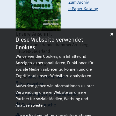
Zum Archiv
e-Paper-Katalog
Unsere Anschrift
Diese Webseite verwendet
Industrie- und Handelskammer Arnsberg,
Cookies
Hellweg-Sauerland
Wir verwenden Cookies, um Inhalte und
Königstraße 18-20
Anzeigen zu personalisieren, Funktionen für
D 59821 Arnsberg
soziale Medien anbieten zu können und die
Tel: +49 2931 878 0
Zugriffe auf unsere Website zu analysieren.
Email:
info@arnsberg.ihk.de
Öffnungszeiten
Außerdem geben wir Informationen zu Ihrer
Verwendung unserer Website an unsere
Erklärung zur Barrierefreiheit
Partner für soziale Medien, Werbung und
Gebärdensprache
Analysen weiter.
Unsere Partner führen diese Informationen
Leichte Sprache