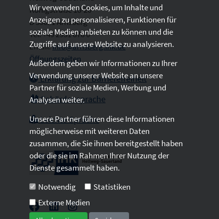
Wir verwenden Cookies, um Inhalte und
Königstraße 18-20
Anzeigen zu personalisieren, Funktionen für
D 59821 Arnsberg
soziale Medien anbieten zu können und die
Tel: +49 2931 878 0
Zugriffe auf unsere Website zu analysieren.
Email:
info@arnsberg.ihk.de
Öffnungszeiten
Außerdem geben wir Informationen zu Ihrer
Verwendung unserer Website an unsere
Erklärung zur Barrierefreiheit
Partner für soziale Medien, Werbung und
Gebärdensprache
Analysen weiter.
Unsere Partner führen diese Informationen
Leichte Sprache
möglicherweise mit weiteren Daten
zusammen, die Sie ihnen bereitgestellt haben
oder die sie im Rahmen Ihrer Nutzung der
Dienste gesammelt haben.
Notwendig
Statistiken
Externe Medien