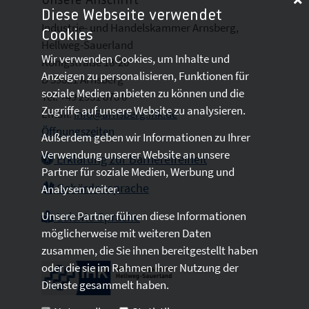
Unsere Anschrift
Diese Webseite verwendet
Industrie- und Handelskammer Arnsberg,
Cookies
Hellweg-Sauerland
Wir verwenden Cookies, um Inhalte und
Königstraße 18-20
Anzeigen zu personalisieren, Funktionen für
D 59821 Arnsberg
soziale Medien anbieten zu können und die
Tel: +49 2931 878 0
Zugriffe auf unsere Website zu analysieren.
Email:
info@arnsberg.ihk.de
Öffnungszeiten
Außerdem geben wir Informationen zu Ihrer
Verwendung unserer Website an unsere
Erklärung zur Barrierefreiheit
Partner für soziale Medien, Werbung und
Gebärdensprache
Analysen weiter.
Unsere Partner führen diese Informationen
Leichte Sprache
möglicherweise mit weiteren Daten
zusammen, die Sie ihnen bereitgestellt haben
oder die sie im Rahmen Ihrer Nutzung der
Dienste gesammelt haben.