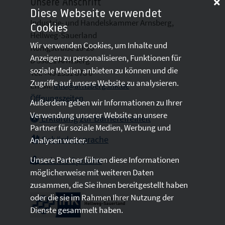
Unsere Anschrift
Diese Webseite verwendet
Industrie- und Handelskammer Arnsberg,
Cookies
Hellweg-Sauerland
Wir verwenden Cookies, um Inhalte und
Königstraße 18-20
Anzeigen zu personalisieren, Funktionen für
D 59821 Arnsberg
soziale Medien anbieten zu können und die
Tel: +49 2931 878 0
Zugriffe auf unsere Website zu analysieren.
Email:
info@arnsberg.ihk.de
Öffnungszeiten
Außerdem geben wir Informationen zu Ihrer
Verwendung unserer Website an unsere
Erklärung zur Barrierefreiheit
Partner für soziale Medien, Werbung und
Gebärdensprache
Analysen weiter.
Unsere Partner führen diese Informationen
Leichte Sprache
möglicherweise mit weiteren Daten
zusammen, die Sie ihnen bereitgestellt haben
oder die sie im Rahmen Ihrer Nutzung der
Dienste gesammelt haben.