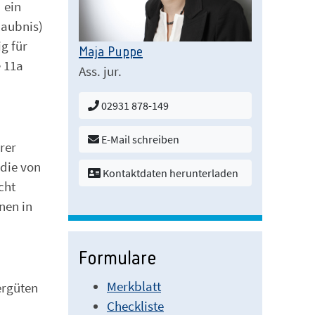
 ein
laubnis)
g für
Maja Puppe
 11a
Ass. jur.
02931 878-149
E-Mail schreiben
rer
die von
Kontaktdaten herunterladen
cht
nen in
Formulare
Merkblatt
ergüten
Checkliste