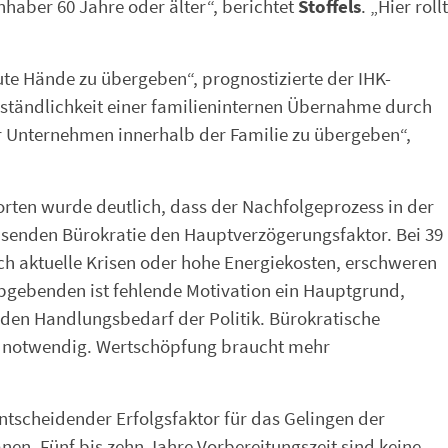
Inhaber 60 Jahre oder älter“, berichtet
Stoffels
. „Hier rollt
e Hände zu übergeben“, prognostizierte der IHK-
rständlichkeit einer familieninternen Übernahme durch
r Unternehmen innerhalb der Familie zu übergeben“,
ten wurde deutlich, dass der Nachfolgeprozess in der
achsenden Bürokratie den Hauptverzögerungsfaktor. Bei 39
h aktuelle Krisen oder hohe Energiekosten, erschweren
bgebenden ist fehlende Motivation ein Hauptgrund,
den Handlungsbedarf der Politik. Bürokratische
 notwendig. Wertschöpfung braucht mehr
ntscheidender Erfolgsfaktor für das Gelingen der
en. Fünf bis zehn Jahre Vorbereitungszeit sind keine