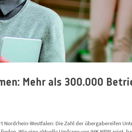
men: Mehr als 300.000 Betri
ort Nordrhein-Westfalen: Die Zahl der übergabereifen Un
u finden. Wie eine aktuelle Umfrage von IHK NRW zeigt, 