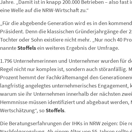
Jahre. „Damit ist in knapp 200.000 Betrieben – also fast 
eine Welle auf die NRW-Wirtschaft zu.“
„Für die abgebende Generation wird es in den kommende
Präsident. Denn die klassischen Gründerjahrgänge der 2
Tochter oder Sohn existiere nicht mehr. „Nur noch 40 P
nannte
Stoffels
ein weiteres Ergebnis der Umfrage.
1.796 Unternehmerinnen und Unternehmer wurden für den
Regel nicht nur komplex ist, sondern auch störanfällig.
Prozent hemmt der Fachkräftemangel den Generationenüb
langfristig angelegtes unternehmerisches Engagement, k
warum sie ihr Unternehmen innerhalb der nächsten zwei 
Hemmnisse müssen identifiziert und abgebaut werden,
Wertschätzung“, so
Stoffels
.
Die Beratungserfahrungen der IHKs in NRW zeigen: Die re
Nachfolgeregelung. Ab einem Alter von 55 Jahren sollte 