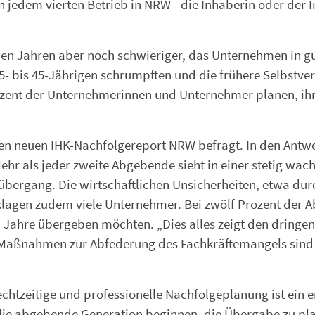
in jedem vierten Betrieb in NRW - die Inhaberin oder der 
n Jahren aber noch schwieriger, das Unternehmen in gut
5- bis 45-Jährigen schrumpften und die frühere Selbstve
rozent der Unternehmerinnen und Unternehmer planen, ih
 neuen IHK-Nachfolgereport NRW befragt. In den Antwor
 Mehr als jeder zweite Abgebende sieht in einer stetig w
ergang. Die wirtschaftlichen Unsicherheiten, etwa durc
lagen zudem viele Unternehmer. Bei zwölf Prozent der A
Jahre übergeben möchten. „Dies alles zeigt den dringen
 Maßnahmen zur Abfederung des Fachkräftemangels sind
chtzeitige und professionelle Nachfolgeplanung ist ein e
die abgebende Generation beginnen, die Übergabe zu plan