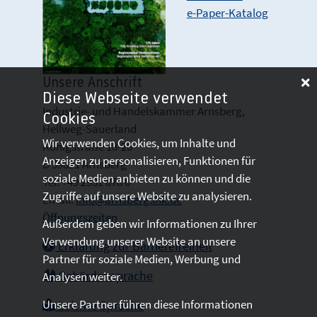
e-Paper-Katalog
Unsere Anschrift
Diese Webseite verwendet
Industrie- und Handelskammer Arnsberg,
Cookies
Hellweg-Sauerland
Wir verwenden Cookies, um Inhalte und
Königstraße 18-20
Anzeigen zu personalisieren, Funktionen für
D 59821 Arnsberg
soziale Medien anbieten zu können und die
Tel: +49 2931 878 0
Zugriffe auf unsere Website zu analysieren.
Email:
info@arnsberg.ihk.de
Öffnungszeiten
Außerdem geben wir Informationen zu Ihrer
Verwendung unserer Website an unsere
Erklärung zur Barrierefreiheit
Partner für soziale Medien, Werbung und
Gebärdensprache
Analysen weiter.
Unsere Partner führen diese Informationen
Leichte Sprache