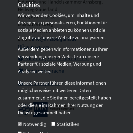
Industrie- und Handelskammer Arnsberg,
Cookies
Hellweg-Sauerland
Wir verwenden Cookies, um Inhalte und
Königstraße 18-20
Anzeigen zu personalisieren, Funktionen für
D 59821 Arnsberg
soziale Medien anbieten zu können und die
Tel: +49 2931 878 0
Zugriffe auf unsere Website zu analysieren.
Email:
info@arnsberg.ihk.de
Öffnungszeiten
Außerdem geben wir Informationen zu Ihrer
Verwendung unserer Website an unsere
Erklärung zur Barrierefreiheit
Partner für soziale Medien, Werbung und
Gebärdensprache
Analysen weiter.
Unsere Partner führen diese Informationen
Leichte Sprache
möglicherweise mit weiteren Daten
zusammen, die Sie ihnen bereitgestellt haben
oder die sie im Rahmen Ihrer Nutzung der
Dienste gesammelt haben.
Notwendig
Statistiken