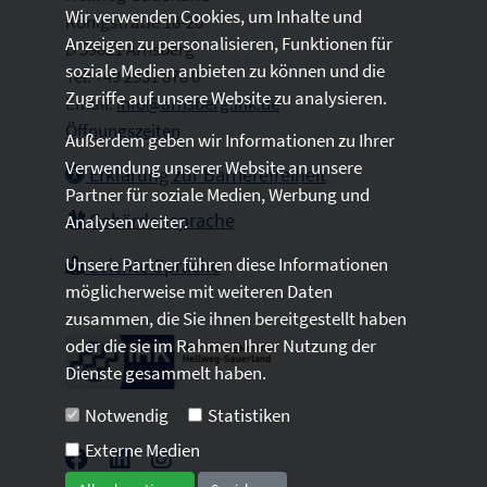
Wir verwenden Cookies, um Inhalte und
Königstraße 18-20
Anzeigen zu personalisieren, Funktionen für
D 59821 Arnsberg
soziale Medien anbieten zu können und die
Tel: +49 2931 878 0
Zugriffe auf unsere Website zu analysieren.
Email:
info@arnsberg.ihk.de
Öffnungszeiten
Außerdem geben wir Informationen zu Ihrer
Verwendung unserer Website an unsere
Erklärung zur Barrierefreiheit
Partner für soziale Medien, Werbung und
Gebärdensprache
Analysen weiter.
Unsere Partner führen diese Informationen
Leichte Sprache
möglicherweise mit weiteren Daten
zusammen, die Sie ihnen bereitgestellt haben
oder die sie im Rahmen Ihrer Nutzung der
Dienste gesammelt haben.
Notwendig
Statistiken
Externe Medien