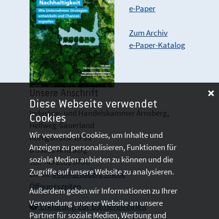
e-Paper
Zum Archiv
e-Paper-Katalog
Unsere Anschrift
Diese Webseite verwendet
Industrie- und Handelskammer Arnsberg,
Cookies
Hellweg-Sauerland
Wir verwenden Cookies, um Inhalte und
Königstraße 18-20
Anzeigen zu personalisieren, Funktionen für
D 59821 Arnsberg
soziale Medien anbieten zu können und die
Tel: +49 2931 878 0
Zugriffe auf unsere Website zu analysieren.
Email:
info@arnsberg.ihk.de
Öffnungszeiten
Außerdem geben wir Informationen zu Ihrer
Verwendung unserer Website an unsere
Erklärung zur Barrierefreiheit
Partner für soziale Medien, Werbung und