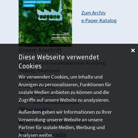
Zum Archiv
e-Paper-Katalog
Unsere Anschrift
Diese Webseite verwendet
Industrie- und Handelskammer Arnsberg,
Cookies
Hellweg-Sauerland
Wir verwenden Cookies, um Inhalte und
Königstraße 18-20
Anzeigen zu personalisieren, Funktionen für
D 59821 Arnsberg
soziale Medien anbieten zu können und die
Tel: +49 2931 878 0
Zugriffe auf unsere Website zu analysieren.
Email:
info@arnsberg.ihk.de
Öffnungszeiten
Außerdem geben wir Informationen zu Ihrer
Verwendung unserer Website an unsere
Erklärung zur Barrierefreiheit
Partner für soziale Medien, Werbung und
Gebärdensprache
Analysen weiter.