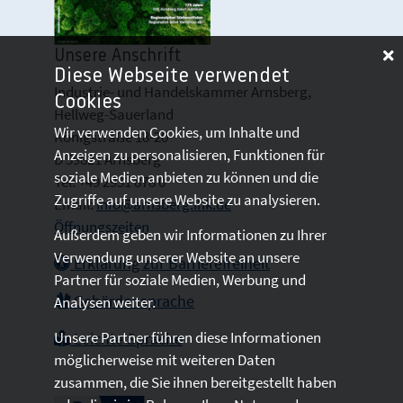
Unsere Anschrift
Diese Webseite verwendet
Industrie- und Handelskammer Arnsberg,
Cookies
Hellweg-Sauerland
Wir verwenden Cookies, um Inhalte und
Königstraße 18-20
Anzeigen zu personalisieren, Funktionen für
D 59821 Arnsberg
soziale Medien anbieten zu können und die
Tel: +49 2931 878 0
Zugriffe auf unsere Website zu analysieren.
Email:
info@arnsberg.ihk.de
Öffnungszeiten
Außerdem geben wir Informationen zu Ihrer
Verwendung unserer Website an unsere
Erklärung zur Barrierefreiheit
Partner für soziale Medien, Werbung und
Gebärdensprache
Analysen weiter.
Unsere Partner führen diese Informationen
Leichte Sprache
möglicherweise mit weiteren Daten
zusammen, die Sie ihnen bereitgestellt haben