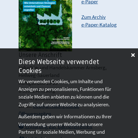
e-Paper
Zum Archiv
e-Paper-Katalog
Unsere Anschrift
Diese Webseite verwendet
Industrie- und Handelskammer Arnsberg,
Cookies
Hellweg-Sauerland
Wir verwenden Cookies, um Inhalte und
Königstraße 18-20
Anzeigen zu personalisieren, Funktionen für
D 59821 Arnsberg
soziale Medien anbieten zu können und die
Tel: +49 2931 878 0
Zugriffe auf unsere Website zu analysieren.
Email:
info@arnsberg.ihk.de
Öffnungszeiten
Außerdem geben wir Informationen zu Ihrer
Verwendung unserer Website an unsere
Erklärung zur Barrierefreiheit
Partner für soziale Medien, Werbung und