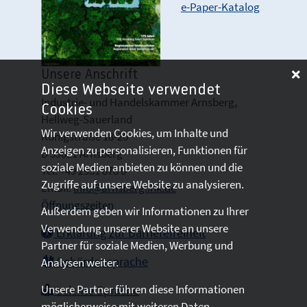
e-Paper-Katalog
Unsere Anschrift
Diese Webseite verwendet
Industrie- und Handelskammer Arnsberg,
Cookies
Hellweg-Sauerland
Wir verwenden Cookies, um Inhalte und
Königstraße 18-20
Anzeigen zu personalisieren, Funktionen für
D 59821 Arnsberg
soziale Medien anbieten zu können und die
Tel: +49 2931 878 0
Zugriffe auf unsere Website zu analysieren.
Email:
info@arnsberg.ihk.de
Öffnungszeiten
Außerdem geben wir Informationen zu Ihrer
Verwendung unserer Website an unsere
Erklärung zur Barrierefreiheit
Partner für soziale Medien, Werbung und
Gebärdensprache
Analysen weiter.
Unsere Partner führen diese Informationen
Leichte Sprache
möglicherweise mit weiteren Daten