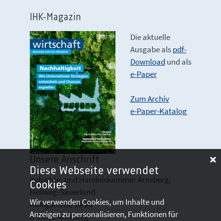
IHK-Magazin
Die aktuelle
Ausgabe als
pdf-
Download
und als
e-Paper
Zum Archiv
e-Paper-Katalog
Unsere Anschrift
Diese Webseite verwendet
Industrie- und Handelskammer Arnsberg,
Cookies
Hellweg-Sauerland
Wir verwenden Cookies, um Inhalte und
Königstraße 18-20
Anzeigen zu personalisieren, Funktionen für
D 59821 Arnsberg