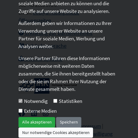
soziale Medien anbieten zu können und die
Tel: +49 2931 878 0
Zugriffe auf unsere Website zu analysieren.
Email:
info@arnsberg.ihk.de
Öffnungszeiten
Außerdem geben wir Informationen zu Ihrer
Verwendung unserer Website an unsere
Erklärung zur Barrierefreiheit
Partner für soziale Medien, Werbung und
Gebärdensprache
Analysen weiter.
Unsere Partner führen diese Informationen
Leichte Sprache
möglicherweise mit weiteren Daten
zusammen, die Sie ihnen bereitgestellt haben
oder die sie im Rahmen Ihrer Nutzung der
Dienste gesammelt haben.
Notwendig
Statistiken
Externe Medien
Alle akzeptieren
Speichern
2026 © All Rights Reserved.
Impressum
|
Nur notwendige Cookies akzeptieren
Datenschutz
|
Sitemap
|
Cookie-Einwilligung