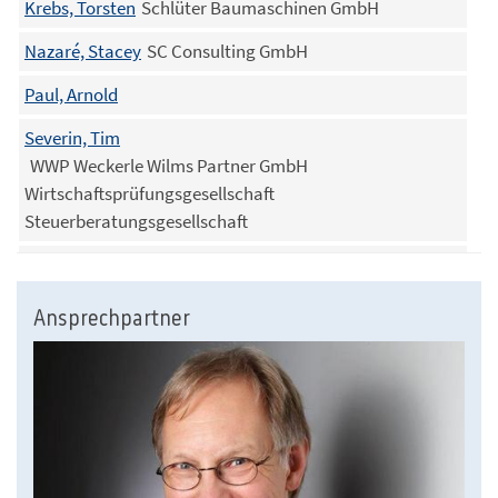
Krebs, Torsten
Schlüter Baumaschinen GmbH
Nazaré, Stacey
SC Consulting GmbH
Paul, Arnold
Severin, Tim
WWP Weckerle Wilms Partner GmbH
Wirtschaftsprüfungsgesellschaft
Steuerberatungsgesellschaft
Siepmann, Rüdiger
Thissen, Bernd Oliver
TRILUX GmbH & Co. KG
Ansprechpartner
Ufer, Dirk
Schröder, Tetampel & Ufer OHG
Vielhaber, Eberhard
Eberhard Vielhaber GmbH & Co. KG
Zöllner, Olaf
Zöllner & Zöllner Steuerberater, Wirtschaftsprüfer,
Registeraccountant