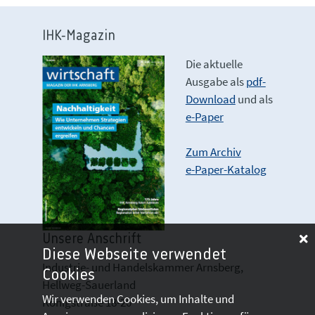
IHK-Magazin
Die aktuelle
Ausgabe als
pdf-
Download
und als
e-Paper
Zum Archiv
e-Paper-Katalog
Unsere Anschrift
Diese Webseite verwendet
Industrie- und Handelskammer Arnsberg,
Cookies
Hellweg-Sauerland
Wir verwenden Cookies, um Inhalte und
Königstraße 18-20