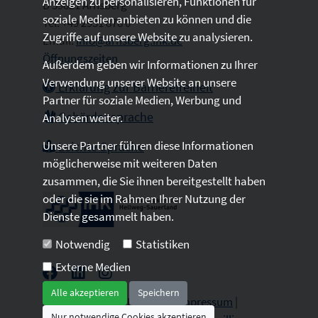
Anzeigen zu personalisieren, Funktionen für
D 59821 Arnsberg
soziale Medien anbieten zu können und die
Tel: +49 2931 878 0
Zugriffe auf unsere Website zu analysieren.
Email:
info@arnsberg.ihk.de
Öffnungszeiten
Außerdem geben wir Informationen zu Ihrer
Verwendung unserer Website an unsere
Erklärung zur Barrierefreiheit
Partner für soziale Medien, Werbung und
Gebärdensprache
Analysen weiter.
Unsere Partner führen diese Informationen
Leichte Sprache
möglicherweise mit weiteren Daten
zusammen, die Sie ihnen bereitgestellt haben
oder die sie im Rahmen Ihrer Nutzung der
Dienste gesammelt haben.
Notwendig
Statistiken
Externe Medien
Alle akzeptieren
Speichern
2026 © All Rights Reserved.
Impressum
|
Nur notwendige Cookies akzeptieren