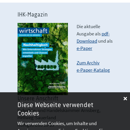
IHK-Magazin
Die aktuelle
Ausgabe als
pdf-
Download
und als
e-Paper
Zum Archiv
e-Paper-Katalog
Unsere Anschrift
Diese Webseite verwendet
Industrie- und Handelskammer Arnsberg,
Cookies
Hellweg-Sauerland
Wir verwenden Cookies, um Inhalte und
Königstraße 18-20