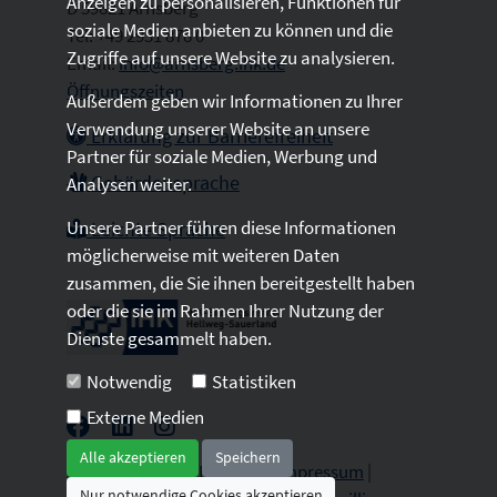
Anzeigen zu personalisieren, Funktionen für
D 59821 Arnsberg
soziale Medien anbieten zu können und die
Tel: +49 2931 878 0
Zugriffe auf unsere Website zu analysieren.
Email:
info@arnsberg.ihk.de
Öffnungszeiten
Außerdem geben wir Informationen zu Ihrer
Verwendung unserer Website an unsere
Erklärung zur Barrierefreiheit
Partner für soziale Medien, Werbung und
Gebärdensprache
Analysen weiter.
Unsere Partner führen diese Informationen
Leichte Sprache
möglicherweise mit weiteren Daten
zusammen, die Sie ihnen bereitgestellt haben
oder die sie im Rahmen Ihrer Nutzung der
Dienste gesammelt haben.
Notwendig
Statistiken
Externe Medien
Alle akzeptieren
Speichern
2026 © All Rights Reserved.
Impressum
|
Nur notwendige Cookies akzeptieren