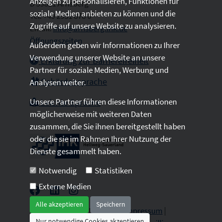
Anzeigen zu personalisieren, Funktionen für
D 59821 Arnsberg
soziale Medien anbieten zu können und die
Tel: +49 2931 878 0
Zugriffe auf unsere Website zu analysieren.
Email:
info@arnsberg.ihk.de
Öffnungszeiten
Außerdem geben wir Informationen zu Ihrer
Verwendung unserer Website an unsere
Erklärung zur Barrierefreiheit
Partner für soziale Medien, Werbung und
Gebärdensprache
Analysen weiter.
Unsere Partner führen diese Informationen
Leichte Sprache
möglicherweise mit weiteren Daten
zusammen, die Sie ihnen bereitgestellt haben
oder die sie im Rahmen Ihrer Nutzung der
Dienste gesammelt haben.
Notwendig
Statistiken
Externe Medien
Alle akzeptieren
Speichern
2026 © All Rights Reserved.
Impressum
|
Nur notwendige Cookies akzeptieren