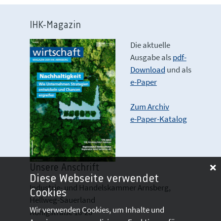
IHK-Magazin
Die aktuelle
Ausgabe als
pdf-
Download
und als
e-Paper
Zum Archiv
e-Paper-Katalog
Unsere Anschrift
Diese Webseite verwendet
Industrie- und Handelskammer Arnsberg,
Cookies
Hellweg-Sauerland
Wir verwenden Cookies, um Inhalte und
Königstraße 18-20