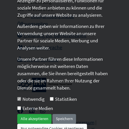
Anzeigen zu personalisieren, Funktionen für
D 59821 Arnsberg
soziale Medien anbieten zu können und die
Tel: +49 2931 878 0
Zugriffe auf unsere Website zu analysieren.
Email:
info@arnsberg.ihk.de
Öffnungszeiten
Außerdem geben wir Informationen zu Ihrer
Verwendung unserer Website an unsere
Erklärung zur Barrierefreiheit
Partner für soziale Medien, Werbung und
Gebärdensprache
Analysen weiter.
Unsere Partner führen diese Informationen
Leichte Sprache
möglicherweise mit weiteren Daten
zusammen, die Sie ihnen bereitgestellt haben
oder die sie im Rahmen Ihrer Nutzung der
Dienste gesammelt haben.
Notwendig
Statistiken
Externe Medien
Alle akzeptieren
Speichern
2026 © All Rights Reserved.
Impressum
|
Nur notwendige Cookies akzeptieren