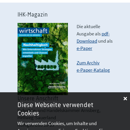
IHK-Magazin
Die aktuelle
Ausgabe als
pdf-
Download
und als
e-Paper
Zum Archiv
e-Paper-Katalog
Unsere Anschrift
Diese Webseite verwendet
Industrie- und Handelskammer Arnsberg,
Cookies
Hellweg-Sauerland
Wir verwenden Cookies, um Inhalte und
Königstraße 18-20